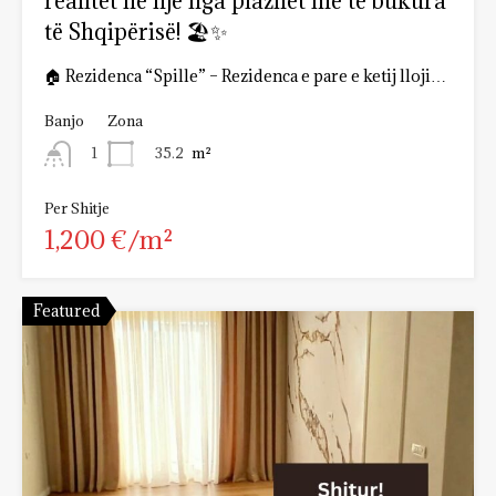
realitet në një nga plazhet më të bukura
të Shqipërisë! 🏖️✨
🏠 Rezidenca “Spille” – Rezidenca e pare e ketij lloji…
Banjo
Zona
35.2
m²
1
Per Shitje
1,200 €/m²
Featured