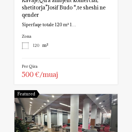
Kavaje,Qira ambjent komercial,
shetitorja”Josif Budo “,te sheshi ne
qender
Siperfaqe totale 120 m² 1…
Zona
m²
120
Per Qira
500 €/muaj
Featured