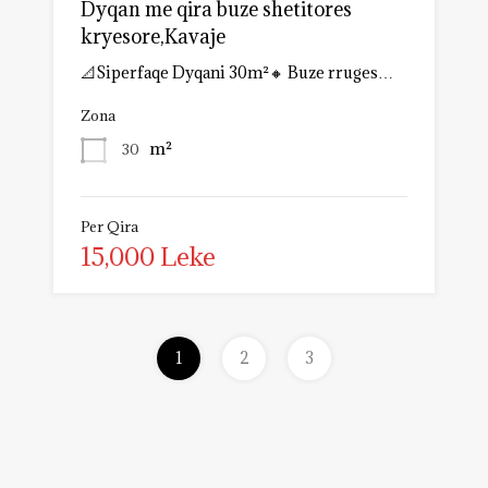
Dyqan me qira buze shetitores
kryesore,Kavaje
📐Siperfaqe Dyqani 30m²🔸️ Buze rruges…
Zona
m²
30
Per Qira
15,000 Leke
1
2
3