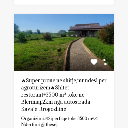
🔥Super prone ne shitje,mundesi per
agroturizem🔥Shitet
restorant+3500 m² toke ne
Blerimaj,2km nga autostrada
Kavaje-Rrogozhine
Organizimi📐Siperfaqe toke 3500 m²📐
Ndertimi gjithesej…