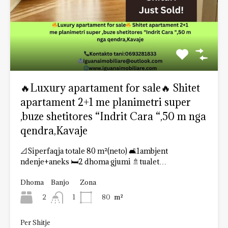
🔥Luxury apartament for sale🔥 Shitet
apartament 2+1 me planimetri super
,buze shetitores “Indrit Cara “,50 m nga
qendra,Kavaje
📐Siperfaqja totale 80 m²(neto) 🛋1ambjent
ndenje+aneks 🛏2 dhoma gjumi 🚿tualet…
Dhoma
Banjo
Zona
2
80
m²
1
Per Shitje