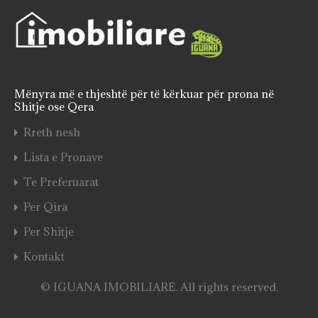
Mënyra më e thjeshtë për të kërkuar për prona në
Shitje ose Qera
Rreth nesh
Lista e Pronave
Te Preferuarat
Per Qira
Per Shitje
Kontakt
© IGUANA IMOBILIARE. All rights reserved.