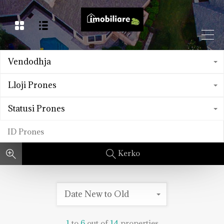
Vendodhja
Lloji Prones
Statusi Prones
Kerko
Date New to Old
1
to
6
out of
14
properties