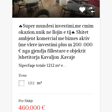
🔥Super mundesi investimi,me cmim
okazion,unik ne llojin e tij🔥 Shitet
ambjent komercial me biznes aktiv
(me vlere investimi plus m 200 .000
€ nga gjendja fillestare e objektit
)shetitorja Kavaljon ,Kavaje
Siperfaqe totale 1212 m² e…
Zona
m²
1212
Per Shitje
460,000 €