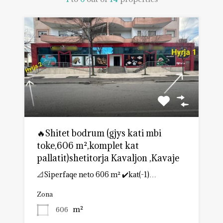
🔥Shitet bodrum (gjys kati mbi
toke,606 m²,komplet kat
pallatit)shetitorja Kavaljon ,Kavaje
📐Siperfaqe neto 606 m² ✔️kat(-1)…
Zona
m²
606