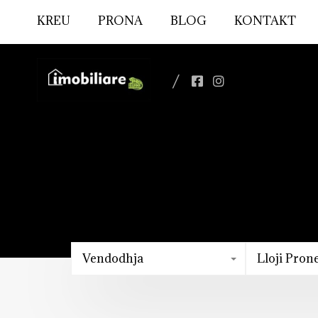
KREU
PRONA
BLOG
KONTAKT
Vendodhja
Lloji Pron