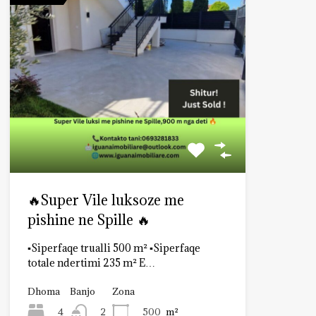
🔥Super Vile luksoze me
pishine ne Spille 🔥
▪️Siperfaqe trualli 500 m² ▪️Siperfaqe
totale ndertimi 235 m² E…
Dhoma
Banjo
Zona
4
500
m²
2