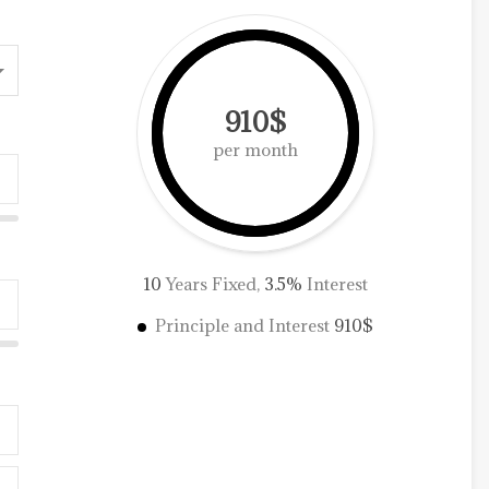
910$
per month
10
Years Fixed,
3.5
%
Interest
Principle and Interest
910$