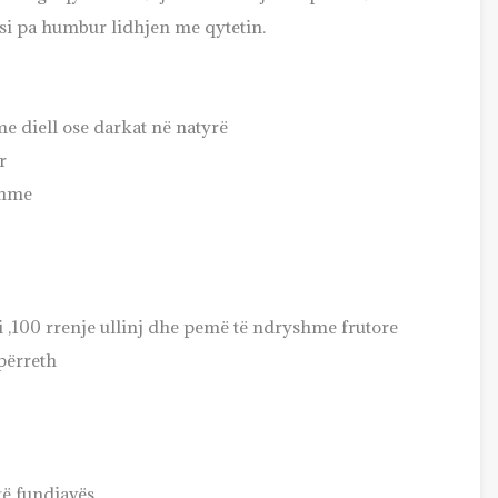
tësi pa humbur lidhjen me qytetin.
e diell ose darkat në natyrë
r
shme
i ,100 rrenje ullinj dhe pemë të ndryshme frutore
përreth
të fundjavës