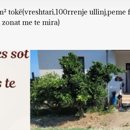
m² tokë(vreshtari,100rrenje ullinj,peme 
 zonat me te mira)