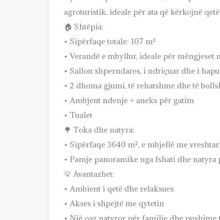
agroturistik, ideale për ata që kërkojnë qe
🏠 Shtëpia:
• Sipërfaqe totale: 107 m²
• Verandë e mbyllur, ideale për mëngjeset m
• Sallon shperndares, i ndriçuar dhe i hapu
• 2 dhoma gjumi, të rehatshme dhe të boll
• Ambjent ndenje + aneks për gatim
• Tualet
🌳 Toka dhe natyra:
• Sipërfaqe 3640 m², e mbjellë me vreshtar
• Pamje panoramike nga fshati dhe natyra 
💡 Avantazhet:
• Ambient i qetë dhe relaksues
• Akses i shpejtë me qytetin
• Një oaz natyror për familje dhe pushime 