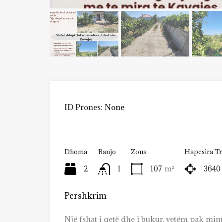
ID Prones:
None
Dhoma
Banjo
Zona
Hapesira Tru
2
1
107
m²
3640
Pershkrim
Një fshat i qetë dhe i bukur, vetëm pak minu