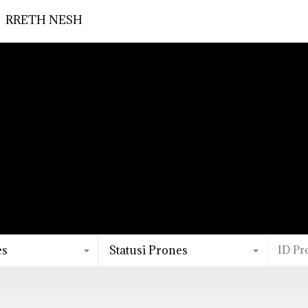
RRETH NESH
es
Statusi Prones