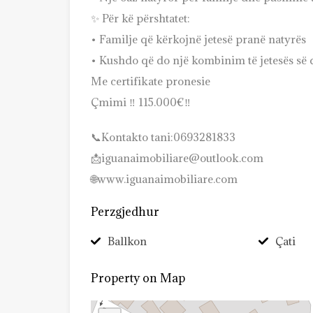
✨ Për kë përshtatet:
• Familje që kërkojnë jetesë pranë natyrës
• Kushdo që do një kombinim të jetesës së q
Me certifikate pronesie
Çmimi ‼️ 115.000€‼️
📞Kontakto tani:0693281833
📩iguanaimobiliare@outlook.com
🌐www.iguanaimobiliare.com
Perzgjedhur
Ballkon
Çati
Property on Map