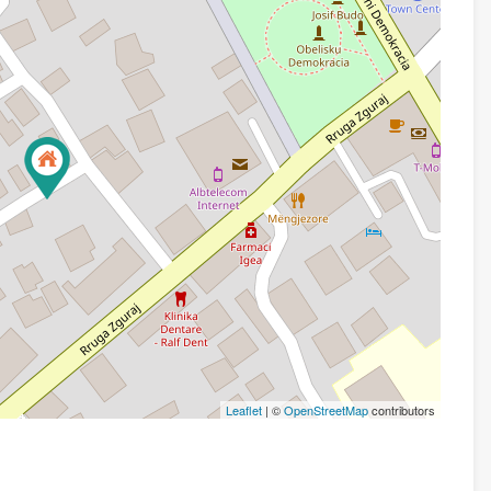
Leaflet
| ©
OpenStreetMap
contributors