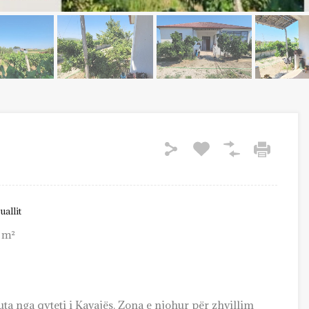
allit
m²
ta nga qyteti i Kavajës. Zona e njohur për zhvillim