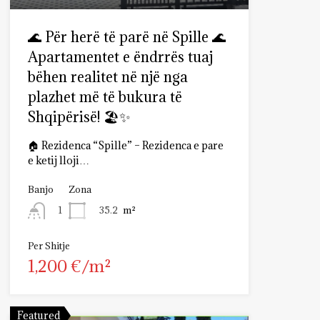
🌊 Për herë të parë në Spille 🌊
Apartamentet e ëndrrës tuaj
bëhen realitet në një nga
plazhet më të bukura të
Shqipërisë! 🏖️✨
🏠 Rezidenca “Spille” – Rezidenca e pare
e ketij lloji…
Banjo
Zona
35.2
m²
1
Per Shitje
1,200 €/m²
Featured