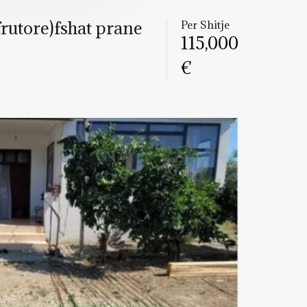
frutore)fshat prane
Per Shitje
115,000
€